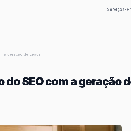
Serviços
P
om a geração de Leads
o do SEO com a geração 