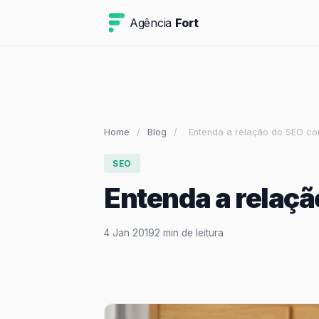
Agência
Fort
Home
/
Blog
/
Entenda a relação do SEO c
SEO
Entenda a relaçã
4 Jan 2019
2 min de leitura