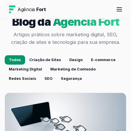
Início
›
Blog
Agência
Fort
Blog da
Agência Fort
Artigos práticos sobre marketing digital, SEO,
criação de sites e tecnologia para sua empresa.
Todos
Criação de Sites
Design
E-commerce
Marketing Digital
Marketing de Conteúdo
Redes Sociais
SEO
Segurança