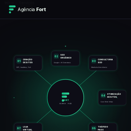
Início
›
Serviços
Agência
Fort
SEO
02
ORGÂNICO
CRIAÇÃO
CONSULTORIA
01
03
DE SITES
SEO
Google + AI Overviews
WP, headless, Fort
Mentoria time interno
OTIMIZAÇÃO
04
DE SITES
FORT
Core Web Vitals
ALINHA · HUB
TRÁFEGO
LOJA
07
05
VIRTUAL
PAGO