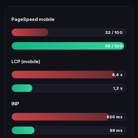
PageSpeed mobile
32 / 100
98 / 100
LCP (mobile)
6,4 s
1,2 s
INP
620 ms
88 ms