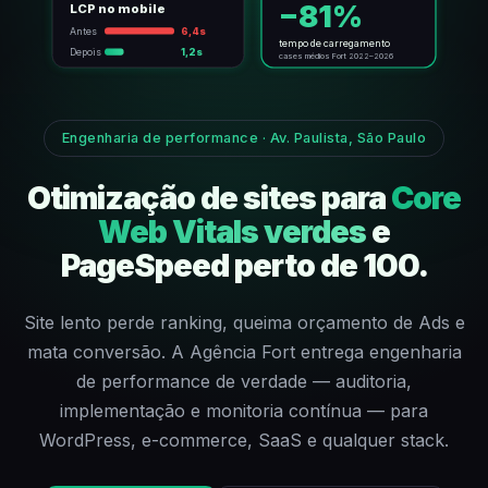
−81%
LCP no mobile
Antes
6,4s
tempo de carregamento
Depois
1,2s
cases médios Fort 2022–2026
Engenharia de performance · Av. Paulista, São Paulo
Otimização de sites para
Core
Web Vitals verdes
e
PageSpeed perto de 100.
Site lento perde ranking, queima orçamento de Ads e
mata conversão. A Agência Fort entrega engenharia
de performance de verdade — auditoria,
implementação e monitoria contínua — para
WordPress, e-commerce, SaaS e qualquer stack.