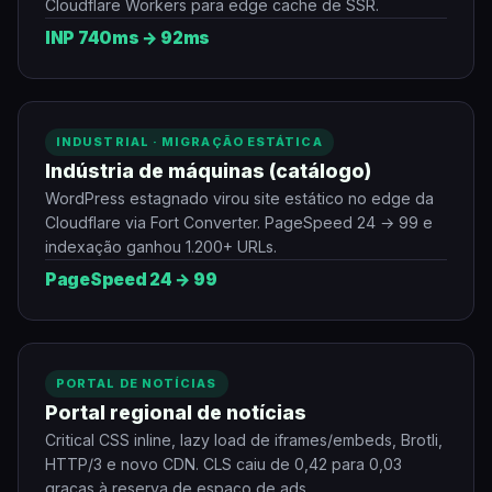
Cloudflare Workers para edge cache de SSR.
INP 740ms → 92ms
INDUSTRIAL · MIGRAÇÃO ESTÁTICA
Indústria de máquinas (catálogo)
WordPress estagnado virou site estático no edge da
Cloudflare via Fort Converter. PageSpeed 24 → 99 e
indexação ganhou 1.200+ URLs.
PageSpeed 24 → 99
PORTAL DE NOTÍCIAS
Portal regional de notícias
Critical CSS inline, lazy load de iframes/embeds, Brotli,
HTTP/3 e novo CDN. CLS caiu de 0,42 para 0,03
graças à reserva de espaço de ads.