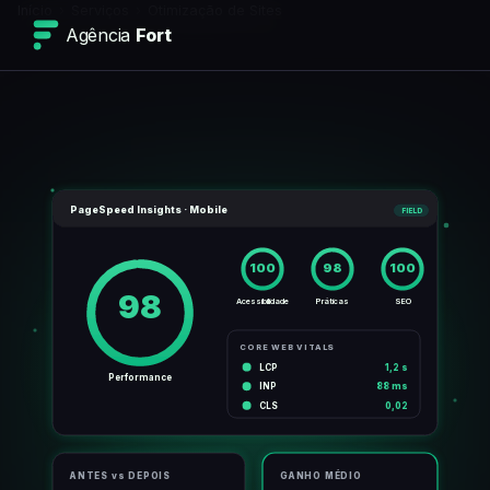
Início
›
Serviços
›
Otimização de Sites
Agência
Fort
PageSpeed Insights · Mobile
FIELD
100
98
100
98
Acessibilidade
Práticas
SEO
CORE WEB VITALS
LCP
1,2 s
Performance
INP
88 ms
CLS
0,02
GANHO MÉDIO
ANTES vs DEPOIS