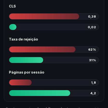
CLS
0,38
0,02
Taxa de rejeição
62%
31%
Páginas por sessão
1,8
4,2