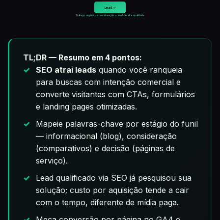
Lead ✓
Tráfego orgânico com intenção = lead de alta qualidade
TL;DR — Resumo em 4 pontos:
SEO atrai leads
quando você ranqueia
para buscas com intenção comercial e
converte visitantes com CTAs, formulários
e landing pages otimizadas.
Mapeie palavras-chave por estágio do funil
— informacional (blog), consideração
(comparativos) e decisão (páginas de
serviço).
Lead qualificado via SEO já pesquisou sua
solução; custo por aquisição tende a cair
com o tempo, diferente de mídia paga.
Meça conversão por página no GA4 e