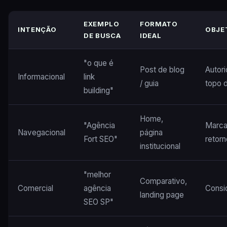
EXEMPLO
FORMATO
INTENÇÃO
OBJE
DE BUSCA
IDEAL
"o que é
Post de blog
Autor
Informacional
link
/ guia
topo d
building"
Home,
"Agência
Marca
Navegacional
página
Fort SEO"
retorn
institucional
"melhor
Comparativo,
Comercial
agência
Consi
landing page
SEO SP"