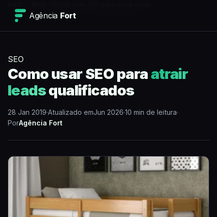
Início
›
Blog
›
Como usar SEO para atrair leads
Agência
Fort
SEO
Como usar SEO para
atrair
leads
qualificados
28 Jan 2019
·
Atualizado em
Jun 2026
·
10 min de leitura
·
Por
Agência Fort