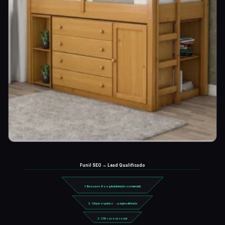
Funil SEO → Lead Qualificado
1. Busca no Google (intenção comercial)
2. Clique orgânico → página alinhada
3. CTA + prova social