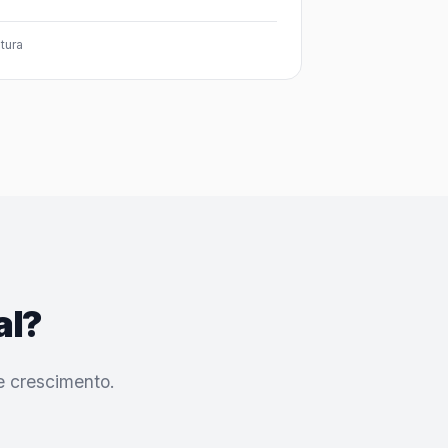
itura
al?
e crescimento.