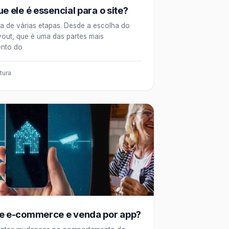
e ele é essencial para o site?
ta de várias etapas. Desde a escolha do
yout, que é uma das partes mais
ento do
tura
re e-commerce e venda por app?