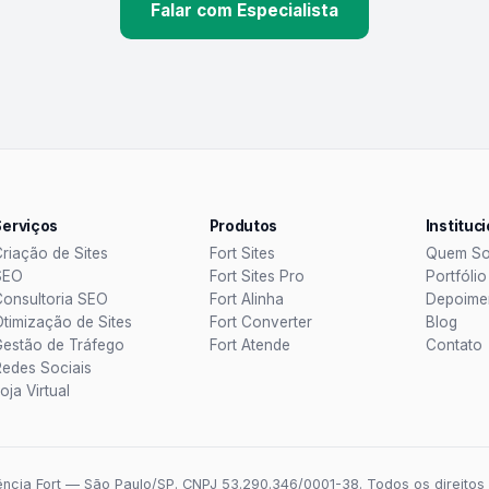
Falar com Especialista
Serviços
Produtos
Instituc
Criação de Sites
Fort Sites
Quem S
SEO
Fort Sites Pro
Portfólio
Consultoria SEO
Fort Alinha
Depoime
Otimização de Sites
Fort Converter
Blog
Gestão de Tráfego
Fort Atende
Contato
Redes Sociais
oja Virtual
cia Fort — São Paulo/SP. CNPJ 53.290.346/0001-38. Todos os direitos