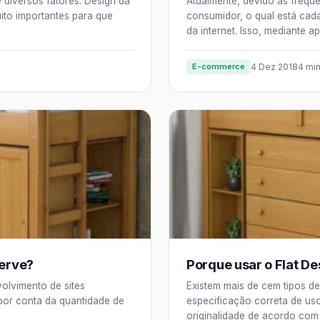
diversos fatores. Design da
Atualmente, devido as freq
ito importantes para que
consumidor, o qual está cad
da internet. Isso, mediante ap
E-commerce
4 Dez 2018
4 min
serve?
Porque usar o Flat D
olvimento de sites
Existem mais de cem tipos d
por conta da quantidade de
especificação correta de us
originalidade de acordo com