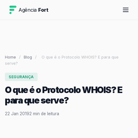
Agência
Fort
Home
/
Blog
/
O que é o Protocolo WHOIS? E para que
serve?
SEGURANÇA
O que é o Protocolo WHOIS? E
para que serve?
22 Jan 2019
2 min de leitura